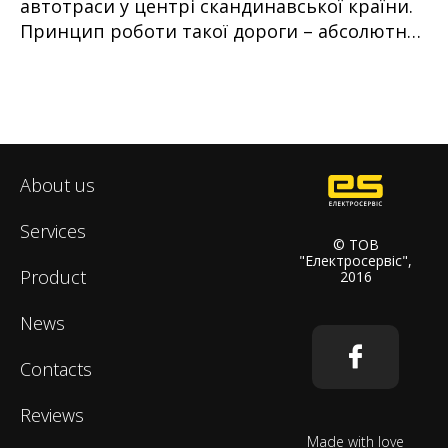
автотраси у центрі скандинавської країни.
Принцип роботи такої дороги – абсолютно
простий – на вантажівках встановлені
пантографи. При пересуванні фури
отримують енергію від контактної мережі.
About us
Services
© ТОВ
"Електросервіс",
Product
2016
News
Contacts
Reviews
Made with love