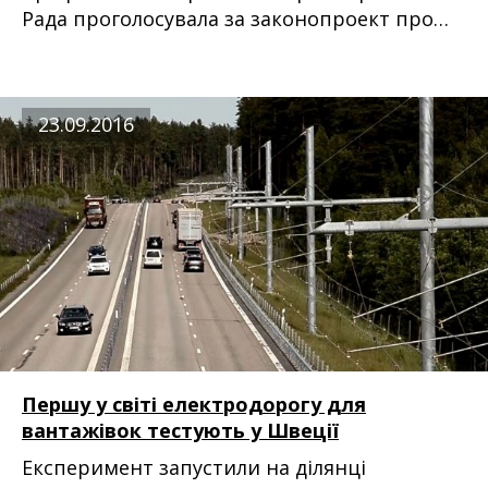
Рада проголосувала за законопроект про
ринок електричної енергії в Україні. Це
документ, що закладає основи для
створення конкурентного ринку
23.09.2016
електроенергії, а також впроваджує норми
Третього енергетичного пакету ЄС.
Першу у світі електродорогу для
вантажівок тестують у Швеції
Експеримент запустили на ділянці