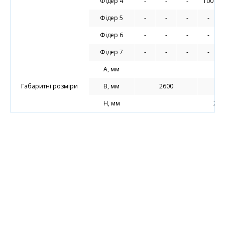
Фідер 4
-
-
-
100
Фідер 5
-
-
-
-
Фідер 6
-
-
-
-
Фідер 7
-
-
-
-
А, мм
Габаритні розміри
В, мм
2600
Н, мм
245